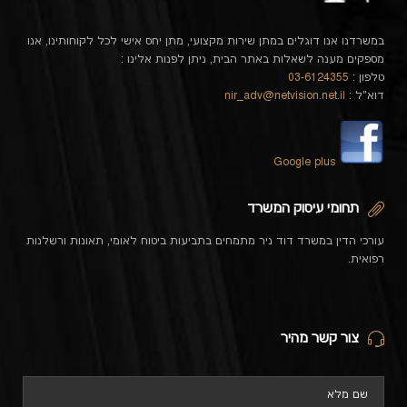
במשרדנו אנו דוגלים במתן שירות מקצועי, מתן יחס אישי לכל לקוחותינו, אנו
מספקים מענה לשאלות באתר הבית, ניתן לפנות אלינו :
טלפון :
03-6124355
דוא"ל :
nir_adv@netvision.net.il
Google plus
תחומי עיסוק המשרד
עורכי הדין במשרד דוד ניר מתמחים בתביעות ביטוח לאומי, תאונות ורשלנות
רפואית.
צור קשר מהיר