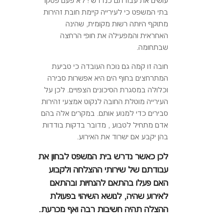
עושים את עבודתם כנדרש ! לא פעם פסקו
בתי המשפט כי לעירייה קיימת חובת זהירות
מתוקף היותה רשות מקומית, שהינה
האחראית והמפעילה את חופי הרחצה
שבתחומה.
חובה זו קמה גם נוכח העובדה כי טביעת
המתרחצים בחוף הים היא אפשרות סבירה
וכלולה במסגרת הסיכונים הצפויים. לכן על
העירייה מוטלת החובה לנקוט אמצעי זהירות
סבירים כדי למנוע אותם. במקרים אלה בהם
אדם מתחיל לטבוע , מדובר בדקות בודדות
בהן יקבע אם ישרוד את האירוע.
לכן כאשר נדרש בית המשפט לבחון את
עבודתם של שירותי ההצלחה ולקבוע
האם פעלו בהתאם להנחיות ובהתאם
לאירוע שהיה, לנושא השיהוי בפעולת
ההצלה תהיה חשיבות רבה ואף מכרעת.