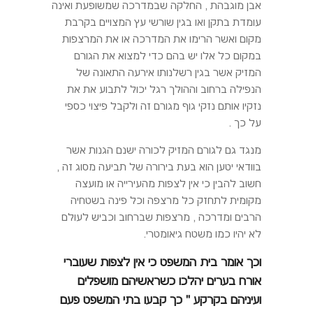
אבן מוגבהת , החלקה שבמדרכה שמשופעת ואינה
עומדת בתקן ואו בגין שורשי עץ המצויים בקרבת
מקום ואשר הרימו את המדרכה או את המרצפות
במקום כל אלו יש בהם כדי למצוא את הגורם
המזיק אשר בגין רשלנותו אירעה התאונה של
הנפילה ברחוב וההולך רגל יכול לתבוע את את
נזקיו אותם נזקי גוף מגורם זה ולקבל פיצוי כספי
על כך .
מנגד גם לגורם המזיק לכורה ישנם הגנות אשר
בוודאי יטען הוא בעת בירורה של תביעה מסוג זה ,
חשוב להבין כי אין לצפות מהעירייה או מועצה
מקומית לתחזק כל מרצפה וכל פינה בשטחיה
הרבים ומדרכה , מרצפות שברחוב וכביש לעולם
לא יהיו כמו משטח גיאומטרי.
וכך אומר בית המשפט כי אין לצפות שעוברי
אורח בערים יהלכו כשראשיהם מושפלים
ועיניהם בקרקע " כך קבעו בתי המשפט פעם