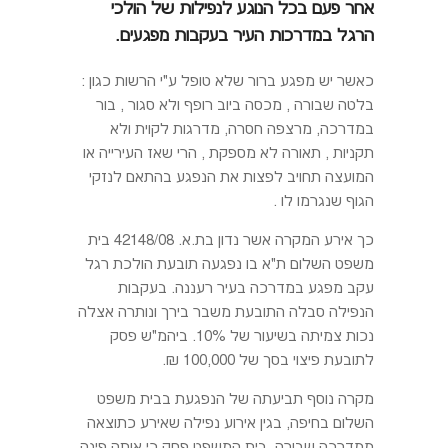
אחר פעם בכל הנוגע לנפילות של הולכי
הרגל במדרכות העיר בעקבות מפגעים.
כאשר יש מפגע ברור שלא טופל ע"י הרשות כגון :
בלטה שבורה , מכסה ביוב רופף ולא סגור , בור
במדרכה, מרצפה חסרה, מדרגות לקוית ולא
תקניות , תאורה לא מספקת , הרי שאז העירייה או
המועצה תחויב לפצות את הנפגע בהתאם לנזקי
הגוף שנגרמו לו .
כך אירע המקרה אשר נדון בת.א. 42148/08 בית
משפט השלום ת"א בו נפגעה תובעת הולכת רגל
עקב מפגע במדרכה בעיר רעננה. בעקבות
הנפילה סבלה התובעת משבר בירך ונותרה אצלה
נכות צמיתה בשיעור של 10%. ביהמ"ש פסק
לתובעת פיצוי בסך של 100,000 ₪.
מקרה נוסף תביעתה של הנפגעת בבית משפט
השלום בחיפה, בגין אירוע נפילה שאירע כתוצאה
ממדרכה שבורה. בית המשפט פסק כי אותה פינה