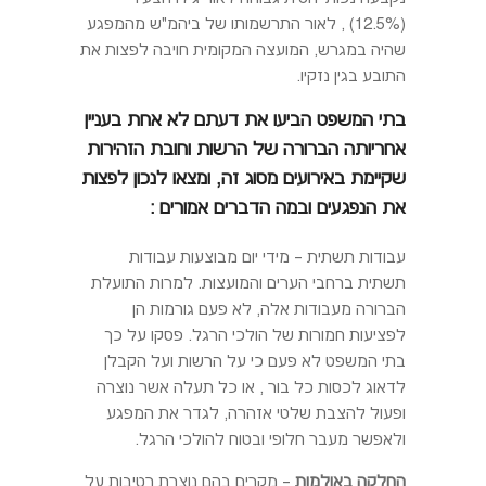
(12.5%) , לאור התרשמותו של ביהמ"ש מהמפגע
שהיה במגרש, המועצה המקומית חויבה לפצות את
התובע בגין נזקיו.
בתי המשפט הביעו את דעתם לא אחת בעניין
אחריותה הברורה של הרשות וחובת הזהירות
שקיימת באירועים מסוג זה, ומצאו לנכון לפצות
את הנפגעים ובמה הדברים אמורים :
עבודות תשתית – מידי יום מבוצעות עבודות
תשתית ברחבי הערים והמועצות. למרות התועלת
הברורה מעבודות אלה, לא פעם גורמות הן
לפציעות חמורות של הולכי הרגל. פסקו על כך
בתי המשפט לא פעם כי על הרשות ועל הקבלן
לדאוג לכסות כל בור , או כל תעלה אשר נוצרה
ופעול להצבת שלטי אזהרה, לגדר את המפגע
ולאפשר מעבר חלופי ובטוח להולכי הרגל.
החלקה באולמות
– מקרים בהם נוצרת רטיבות על