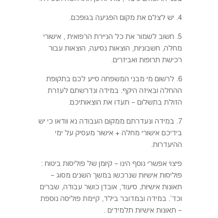
4. יש לצלם את מקום הפגיעה בגופכם.
5. חשוב לשמור את כל הניירת הרפואית , אישורי
מחלה, חשבוניות, הוצאות נסיעה, הוצאות עבור
רכישת תרופות ואביזרים.
6. לרשום מי מבני המשפחה סייע לכם בתקופת
ההחלה ובאיזה היקף. במידה ונדרשתם לעזרת
הזולת בתשלום – תעדו את הוצאותיכם.
7. במידה ונעדרתם ממקום העבודה נא וודאו כי יש
בידיכם אישורי מחלה + אישור מעסיק על ימי
ההיעדרות.
פיצוי אפשרי נוסף הינו – קיומן של פוליסות ביטוח :
פוליסות אישיות שנרכשו במשך השנים מסוג –
תאונות אישיות, סיעוד, אובדן כושר עבודה, שברים
וכד'. במידה ובמדובר בילד, קיימת פוליסה נוספת
– תאונות אישיות תלמידים .