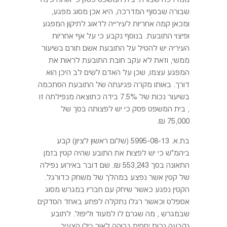
שבורה שבסוף המדרכה, היא אכן מסוג מפגע,
ומכאן קמה אחריות לעירייה לדאוג לתיקון המפגע
ופיצוי התובעת. בנוסף נקבע כי על אף אחריות
העיריה יש להטיל על התובעת אשם תורם בשיעור
ממשי, וזאת לא עקב חובת התובעת לראות את
המפגע עצמו, שכן על האדם לשים לב היכן הוא
דורך. באותו מקרה פגיעתה של התובעת הסתכמה
בשיעור נכות של 7.5% בידה כתוצאה מנפילתה זו
, בית המשפט פסק כי יש לפצותה בסך של
75,000 ₪.
בת.א. 5995-08-13 (שלום ראשון לציון) קבע
ביהמ"ש כי יש לפצות את התובע שהיה קטין בזמן
התאונה בסך 553,243 ₪. שם דובר באירוע נפילה
של קטין אשר נפצע במהלך של משחק כדורגל.
הקטין נפגע כאשר שיחק עם חבריו במגרש מסוג
אספלט וכאשר רגלו נתקלה לפתע באחד הסדקים
שבמגרש , מה שגרם לו למעוד וליפול. לתובע
נקבעה נכות יחסית גבוהה לאור גילו הצעיר