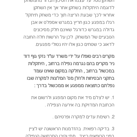
השחקן נוטל על עצמו את הסיכון הברור מהמשחק
לדוגמה היתקלות בשחקן אחר אך אין השחקן
אחראי לכך שבעת הריצה תוך כדי משחק תיתקל
רגלו במפגע כגון חריץ במגרש אספלט או אבן
גדולה במגרש כדורגל שאינם חלק מסיכונים
הטבעיים של המשחק. לכן על הרשות חלה החובה
לדאוג כי שטחים כגון אלו יהיו נטולי מפגעים.
מקרים רבים טופלו על ידי משרד עו"ד נזקי גוף דוד
ניר מקרים בהם נגרמה נפילה ברחוב , היתקלות
במכשול ברחוב , החלקה במקום שאינו עומד
בתקני הבטיחות ולהלן מס' המלצות למקרה שבו
נפלתם כתוצאה ממפגע או ממכשול בדרך :
1. יש לצלם מיד את מקום המפגע ולרשום את
הכתובת המדויקת בה אירעה הנפילה .
2. רשימת עדים למקרה ופרטיהם .
3. בדיקה רפואית. בהזדמנות הראשונה יש לציין
בפני הרופאים כיצד , מתי והיכן התרחשה הנפילה.