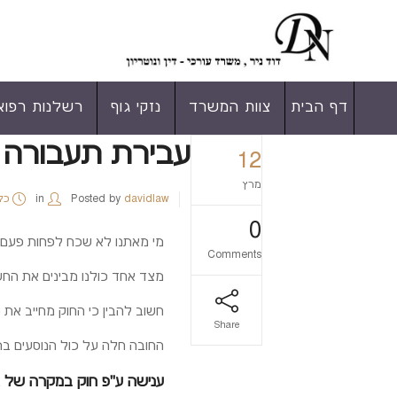
דף הבית
צוות המשרד
נזקי גוף
רשלנות רפוא
עבירת תעבורה –
12
מרץ
davidlaw
Posted by
in
כל
0
מי מאתנו לא שכח לפחות פעם בחי
Comments
מצד אחד כולנו מבינים את החש
חשוב להבין כי החוק מחייב את 
Share
החובה חלה על כול הנוסעים ברכב
ענישה ע"פ חוק במקרה של א