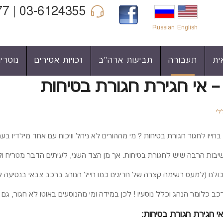
03-6124355 | 04-6860977 | 052-3422990
Russian
English
ית
תעבורה
תביעות ארה"ב
זכויות אסירים
נוטריון
 אי חגירת חגורת בטיחות
לי
יו לחגור חגורת בטיחות ? מי מההורים לא ניהל וויכוח עם אחד מילדיו בענ
יבות הרבה שיש לחגורת בטיחות. אך מן הצד השני, לעיתים הדבר מטריח ולא
כולנו (למעט רשימה קצרה של חריגים כמו חייל הנוהג ברכב צבאי בנסיעה ל
 כלומר הנהג וכלל נוסעיו ! לכן במידה ומי מהנוסעים באוטו לא חגור, גם ה
י חגירת חגורת בטיחות: