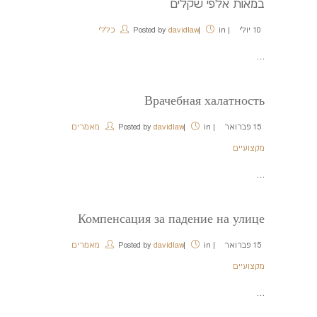
במאות אלפי שקלים
10
יולי
in
davidlaw
Posted by
כללי
...
Врачебная халатность
15
פברואר
in
davidlaw
Posted by
מאמרים
מקצועיים
...
Компенсация за падение на улице
15
פברואר
in
davidlaw
Posted by
מאמרים
מקצועיים
...