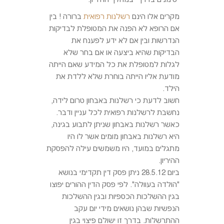
מקרים אלו הינם
רשלנות רפואית
ברורה ! בין
אם הרופא לא הפנה את המטופלת לבדיקות
הנדרשות ובין אם לא ידע לפענח את
הבדיקות שהיא ביצעה או אם בחר שלא
לגלות למטופלת את כל המידע שאם הייתה
מודעת אליו הייתה בוחרת שלא ללדת את
הילד.
חשוב לדעת כי רשלנות באבחון טרום לידה,
נחשבת לרשלנות רפואית לכל עניין ודבר.
כאשר רשלנות באבחון שניתן לתבוע בגינה,
היא רשלנות באבחון מומים אשר לו היו
מתגלים במועד, היו משמשים עילה להפסקת
ההיריון.
ביום 28.5.12 ניתן פסק דין תקדימי בנושא
"הולדה בעוולה". לפי פסק הדין ההורים יפוצו
בגין ההשלכות הכספיות ובגין ההשלכות
הנפשיות שבהן נושאים מידי יום עקב
ההתרשלות. בדרך זו ישולם פיצוי בגין