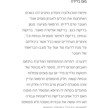
מום בלידה
פיתוח הטכנולוגיה והמדע נותנים לנו בשנים
האחרונות את הכלים לאבחן מומים אצל
העובר טרם לידתו. הרפואה מציעה מגוון
בדיקות כגון : בדיקות אולטרה סאונד, בדיקות
גנטיות, בדיקות לאיתור מוטציות גנטיות וכד',
וההורים העתידיים יעשו ככל אשר ביכולתם
על מנת לדעת עוד ועוד על מצבו הבריאותי
של העובר.
לצערנו למרות ההתפתחות המדעית בתחום
האבחון הטרום לידתי, מספר לא מבוטל של
תינוקות נולדים מידי יום עם מומים ומחלות
גנטיות קשות. חלק מהמומים הרפואה עדיין
אינה מסוגלת לאבחן טרם הלידה וחלק היו
מתגלים בקלות לו הרופא המטפל היה מפנה
האם לכל אותן הבדיקות הרלוונטיות עבורה
ו/או היה עושה את עבודתו נאמנה ולא מפספס
"סימנים בדרך" במהלך ההיריון.