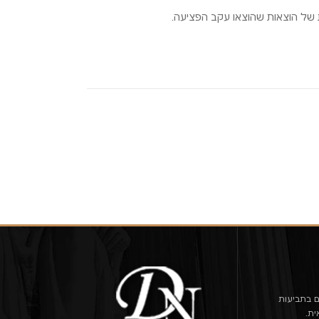
ם בתביעות
ית.