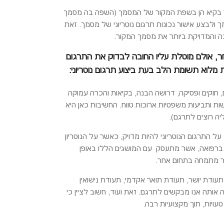
ן אשר בקיא הן בשפת המקור של המסמך (השפה בה מסמך
בצע אישור נכונות תרגום נוטריוני של מסמך. זאת
נה והמדויקת ביותר את מסמך המקור.
אחר, אולם מוטלת עליו החובה לבדוק את התרגום
לוא תשומת הלב בעת ביצוע תרגום נוטריוני:
 חוקים ופסיקה, דרושה הבנה, בקיאות והכרה עמוקה
ת ותביעות משפטיות ארוכות טווח. החשיבות כאן היא
ה רוצים לתרגם).
ל התרגום הנוטריוני להיות מדויק, כאשר על הנוטריון
ע ברפואה, אשר מתעסק עם המושגים הללו באופן
אשר מתמחה בתחום אחר.
עודת יושר, תעודת תואר אקדמי, תעודת נישואין
אותה אנו מבקשים לתרגם. זאת ועוד, חשוב לציין כי
ויות, תוך מקצועיות רבה.