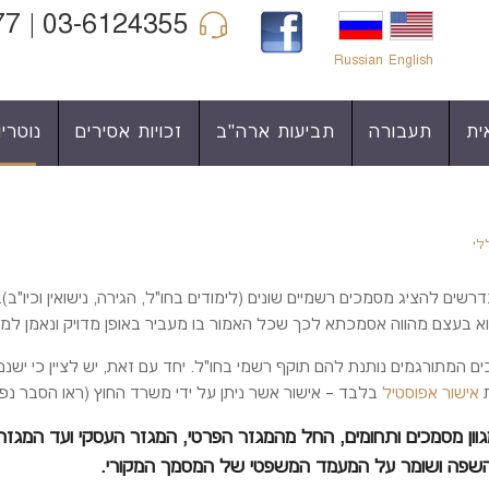
03-6124355 | 04-6860977 | 052-3422990
Russian
English
ית
תעבורה
תביעות ארה"ב
זכויות אסירים
נוטריון
לי
רשים להציג מסמכים רשמיים שונים (לימודים בחו"ל, הגירה, נישואין וכיו"ב).
וא בעצם מהווה אסמכתא לכך שכל האמור בו מעביר באופן מדויק ונאמן למ
ם המתורגמים נותנת להם תוקף רשמי בחו"ל. יחד עם זאת, יש לציין כי ישנם
ת
אישור אפוסטיל
בלבד – אישור אשר ניתן על ידי משרד החוץ (ראו הסבר נפ
מגוון מסמכים ותחומים, החל מהמגזר הפרטי, המגזר העסקי ועד המגזר
שפה ושומר על המעמד המשפטי של המסמך המקורי.