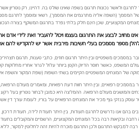
סמך לתרגם ולאשר נכונות תרגום בשפה שאינו שולט בה. דהיינו, רק נוטריו
ל המסמך (השפה אליה מתרגמים את המסמך), רשאי ומוסמך לתרגם מסמך ול
 במונחים המקצועיים, שכן הינם חלק בלתי נפרד בתרגום המשקף בצורה הנכו
ן אינו מחויב לבצע את התרגום בעצמו ויכול להעביר זאת לידי אדם 
להלן מספר מסמכים בעלי חשיבות מירבית אשר יש להקדיש להם את מ
 במסמכים משפטיים ובין היתר תרגום חוזים, כתבי טענות, תרגום תצהירים,
ולם המשפט, כאשר חוסר הדיוק הקטן ביותר עלול לגרור אחריו מחלוקות קשו
וקה של המונחים המשפטיים הקיימים בשתי השפות (שפת המקור והשפה אלי
מסמכים רפואיים, ובין היתר חוות דעת רפואיות, ומאמרים מעולם הרפואה, ע
ים והמושגים מעולם הרפואה. ההמלצה היא כמובן לבחור נוטריון בעל רק
ר עוסק בנזקי גוף מכיר את המונחים הרפואיים על בוריו, לעומת עורך דין 
ים בהם אנו נדרשים לתרגם תעודות, בין היתר תעודת לידה, תעודת דרכון, ת
ה רחבה ובקיאות רבה בכל המונחים המקצועיים, הרשמיים והמקובלים בתעודה 
בה למבקש התרגום ולכן התרגום מוכרח להיות זהה לחלוטין למקור, ללא טע