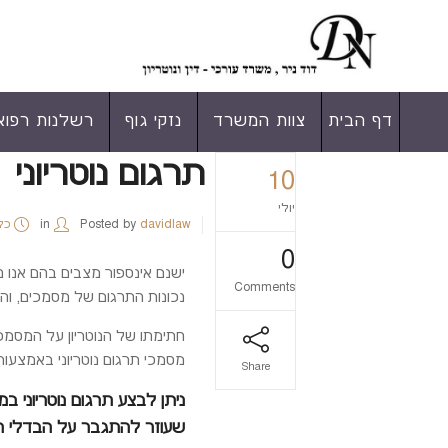
דף הבית
צוות המשרד
נזקי גוף
רשלנות רפוא
תרגום נוטריוני
10
יולי
davidlaw
Posted by
in
כל
0
ישנם אינספור מצבים בהם אנו נד
Comments
נכונות התרגום של מסמכים, וה
חתימתו של הנוטריון על המסמכי
מסמכי תרגום נוטריוני באמצעו
Share
ניתן לבצע תרגום נוטריוני ב
שעוזר להתגבר על הבדלי ה