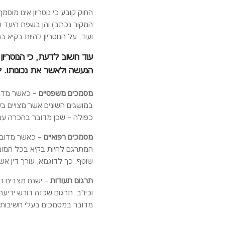
החוק קובע כי נוטריון אינו מו
המקור נכתב) והן בשפת היעד ש
ועוד, על הנוטריון להיות בקיא
עוד חשוב לדעת, כי הנוטריו
הנעשה ולאשר את נכונותו. 
מסמכים משפטיים
– כאשר מדובר
במושגים השונים אשר מצויים בע
כפולה – שכן מדובר בהכרה עמ
מסמכים רפואיים
– כאשר מדובר ב
המתרגם להיות בקיא בכל המונח
שוטף. כך לדוגמא, עורך דין אש
תרגום תעודות
– ישנם מצבים רב
וכיו"ב. תרגום שכזה דורש ידיע
מדובר במסמכים בעלי חשיבות ר