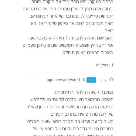
ברמת העיקרון הוא המליץ לי על היקרה ביותר,
וכמובן שזה קרץ לי ואכן נותחתי כפי שסוכם עם עם
העדשה טרייפוקל, ומסתבר שלאחר הניתוח אני
רואה מקרוב גם רחוק אך טלפון סלולרי אני לא
רואה.
האם ישנה עילה לתביעה ? תיקון לא בא בחשבון
אני דיי בלחץ שמשהו יתפקשש שם ואסתכן פעמיים
באיבוד הראייה באופן מוחלט.
1 Answers
july
צוות
answered 10 שנים ago
במענה לשאלה להלן התייחסותנו
האירוע המתואר הינו מקרה קלאסי הנופל לסוג
תביעות הרשלנות הרפואית ובמקרה הנדון שאלה
של רשלנות רפואית בתחום העיניים
חשוב לדעת שלא כל מקרה רפואי שאינו מצליח
בהכרח הינו מוגדר כרשלנות של רופא או של