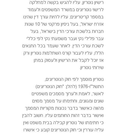
רישיון נוטריון, עליו להגיש בקשה למחלקה
לרישוי נוטריונים במשרד המשפטים ולעמוד
במספר קריטריונים; עליו להיות עורך דין שהינו
אזרח ישראל, בעל ניסיון פרקטי של 10 שנות
חברות בלשכת עורכי הדין בישראל, בעל
עבר פלילי נקי ועבר משמעתי נקי לפי כללי
לשכת עורכי הדין. לאחר שעמד בכל התנאים
הללו, עליו לעבור קורס השתלמות נוטריון ורק
אז יוכל לקבל את הרישיון ולעסוק במתן
שירותי נוטריון.
נוטריון מוסמך לפי חוק הנוטריונים,
התשל"ו-1976 (להלן: "חוק הנוטריונים)
לאשר, לאמת ולערוך מסמכים משפטיים
שונים ומגוונים, וחתימתו על מסמך מסוים
מהווה כאישור בדבר נכונות מקוריות המסמך
ואישור בדבר זהות החותמים עליו. חשוב להבין
כי חתימתו של נוטריון קבילה בבית משפט ואין
עליה עוררין וכי חוק הנוטריונים קובע כי אישורו