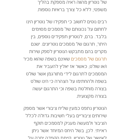
של נוטריון מהווה ראיה מספקת בהליך
משפטי, ללא כל צורך בראיות נוספות.
רבים נוטים לחשוב כי תפקידו של נוטריון הינו
לחתום על נכונותם של מסמכים מסוימים
בלבד. ברם, לנוטריון תפקידים נוספים, בין
היתר, תרגום של מסמכים נוטריונים. ישנם
מקרים בהם מתבקש הנוטריון לספק שירות
תרגום של מסמכים
שאינם בשפה שהוא מכיר
ו/או שולט, כאשר אז יאלץ להעביר את
המסמכים לתרגום לידי מתורגמן אשר שולט
בשפה ולהחתימו על הצהרה כי הינו שולט
בצורה מוחלטת בשפה וכי התרגום יעשה
בצורה מקצועית.
הנוטריון נתפס כמעין שליח ציבורי אשר מספק
שירותים ציבוריים בעלי חשיבות גדולה לכלל
הציבור ולמעשה מעניק למסמכים תוקף
ראייתי. לכן, בשל היחס המיוחד אשר ניתן
לאישור של נוטריון, קיימת הקפדה יתרה על