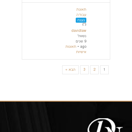
תאונת
עבודה
נענה
davidlaw
נשאל
9 שנים
ago
•
תאונות
אישיות
1
2
3
הבא »