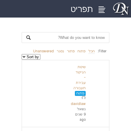
Filter:
הכל
פתוח
פתור
נסגר
Unanswered
שיטת
הניקוד
–
עבירת
תעבורה
פתוח
davidlaw
נשאל
9 שנים
ago