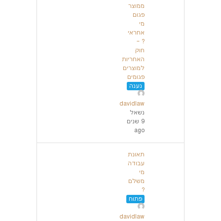
ממוצר
פגום
מי
אחראי
? –
חוק
האחריות
למוצרים
פגומים
נענה
davidlaw
נשאל
9 שנים
ago
תאונת
עבודה
מי
משלם
?
פתוח
davidlaw