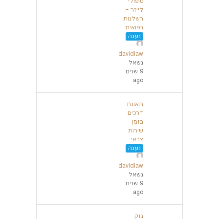
טיפולי
לייזר –
רשלנות
רפואית
נענה
davidlaw
נשאל
9 שנים
ago
תאונת
דרכים
בזמן
שירות
צבאי
נענה
davidlaw
נשאל
9 שנים
ago
נזק