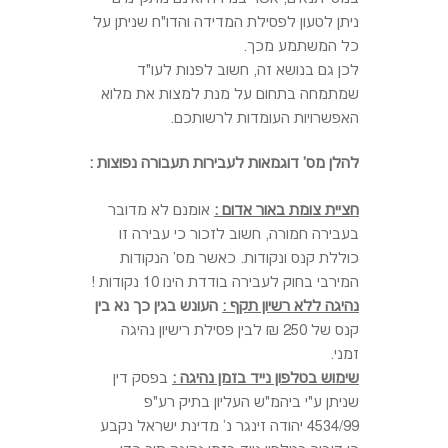
ניתן לטעון לפסילת המדידה והדו"ח שניתן על
כל המשתמע מכך.
לכן גם בנושא זה, חשוב לפנות לעו"ד
שמתמחה בתחום על מנת למצות את מלוא
האפשרויות העומדות לרשותכם.
להלן מס' דוגמאות לעבירות תעבורה נפוצות :
חציית צומת באור אדום :
אומנם לא מדובר
בעבירה חמורה, חשוב לזכור כי עבירה זו
כוללת קנס ונקודות. כאשר מס' הנקודות
המירבי בחוק לעבירה בודדת הינו 10 נקודות !
נהיגה ללא רשיון תקף :
העונש בגין כך נא בין
קנס של 250 ₪ לבין פסילת רישיון נהיגה
זמני.
שימוש בטלפון נייד בזמן נהיגה :
בפסק דין
שניתן ע"י ביהמ"ש העליון בתיק רע"פ
4534/99 יהודה זינגר נ' מדינת ישראל נקבע