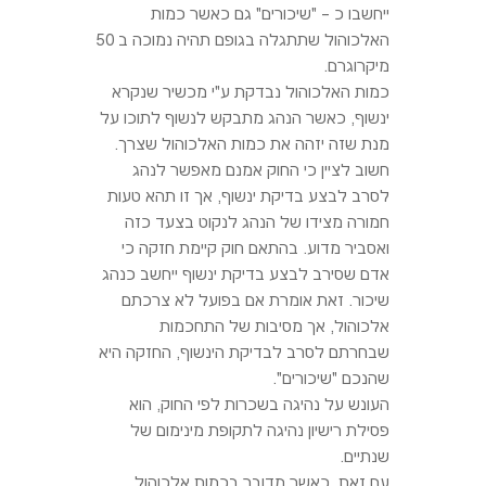
ייחשבו כ – "שיכורים" גם כאשר כמות
האלכוהול שתתגלה בגופם תהיה נמוכה ב 50
מיקרוגרם.
כמות האלכוהול נבדקת ע"י מכשיר שנקרא
ינשוף, כאשר הנהג מתבקש לנשוף לתוכו על
מנת שזה יזהה את כמות האלכוהול שצרך.
חשוב לציין כי החוק אמנם מאפשר לנהג
לסרב לבצע בדיקת ינשוף, אך זו תהא טעות
חמורה מצידו של הנהג לנקוט בצעד כזה
ואסביר מדוע. בהתאם חוק קיימת חזקה כי
אדם שסירב לבצע בדיקת ינשוף ייחשב כנהג
שיכור. זאת אומרת אם בפועל לא צרכתם
אלכוהול, אך מסיבות של התחכמות
שבחרתם לסרב לבדיקת הינשוף, החזקה היא
שהנכם "שיכורים".
העונש על נהיגה בשכרות לפי החוק, הוא
פסילת רישיון נהיגה לתקופת מינימום של
שנתיים.
עם זאת, כאשר מדובר בכמות אלכוהול