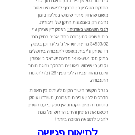
כי דיבור בטלפון נייד בזמן נהיגה תוך כדי
החזקת הטלפון בין הכתף לראש הינו אסור
משום שהחוק מתיר שימוש בטלפון בזמן
נהיגה רק באמצעות התקן של דיבורית.
לגבי השימוש באוזניה :
בפסק דין שניתן ע"י
בית משפט לתעבורה בתל-אביב בתיק מס'
34533/02 מדינת ישראל נ' גלעד וכן בפסק
דיו שניתן ע"י בית משפט לתעבורה בירושלים
בתיק מס' 14226/04 מדינת ישראל נ' אסולין
נקבע כי שימוש באוזנייה במהלך נהיגה מותר
ואיננו מהווה עבירה לפי סעיף 28 (ב) לתקנות
התעבורה.
בגלל הקשר הישיר הקיים לעיתים בין תאונות
הדרכים לבין עבירות תעבורה, משרדנו עוסק
בתחום זה מיום הקמתו. אין ספק כי עם השנים
רכשנו את הניסיון והידע הדרוש על מנת
להגיע לתוצאה הטובה ביותר !
לתיאום פגישה