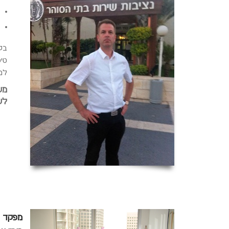
בק
טי
למש
מש
לש
מפקד כ