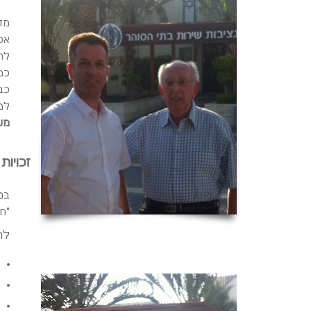
מד
אס
להו
כמ
כב
למש
משר
זכויות
במ
"חס
להלן מ