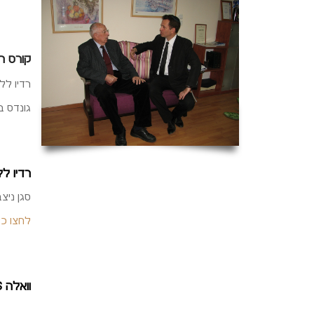
קורס ה
רדיו ללא הפסקה 03
גונדס ב
רדיו ללא הפסקה 103 – ראיון אצל גב
סגן ניצב 
לחצו כא
וואלה NEWS : "אולמרט ייכנס מחר לכלא: "שלא יבקש בקשות לא מקובלות"