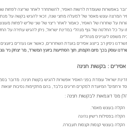
ובר באפשרות שעומדת לרשות האסיר, להשתחרר לאחר שריצה לפחות שני
יר המרצה עונש מאסר של למעלה מחצי שנה, זכאי להגיש בקשה על מנת שענ
רות על שחרורו של האסיר, כאמור לאחר ריצוי של שני שליש לפחות מעונש וב
ו על כל החלטה של גוף מנהלי במדינת ישראל, ניתן להגיש עתירה על הח
ית משפט לעניינים מנהליים.
רדנו ניסיון רב בייצוג אסירים בועדת השחרורים, כאשר אנו נעזרים ביועצי
דנו עוסק בכך מיום הקמתו, תוך הסתייעות ביועץ המשרד, מר יצחק ניר גונ
 אסירים : בקשות חנינה
דינת ישראל עומדת בפני האסיר אפשרות להגיש בקשת חנינה. מדובר בסמ
ד ורחמים" המיועדת למקרים חריגים בלבד, בהם מתקיימות נסיבות יוצאות ד
ס' דוגמאות לבקשות חנינה :
הקלה בעונש מאסר.
הקלה בפסילות רישיון נהיגה
הקלה בעונשי קנסות וקנסות תעבורה.