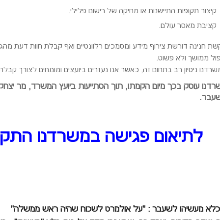
קיצור תקופות התיישנות או מחיקה של רישום פלילי.
קציבת מאסר עולם.
שת חנינה דורשת צירוף מידע ומסמכים רלוונטיים ואף קבלת חוות דעת מהגור
פול ממושך ולא פשוט.
רדנו ניסיון רב בתחום זה, כאשר אנו נעזרים ביועצים ומומחים לצורך קבלת
רדנו עוסק בכך מיום הקמתו, תוך הסתייעות ביועץ המשרד, מר יצחק נ
עבר.
לתיאום פגישה במשרדנו התקשרו 24355
לא מעשיהו לשעבר : "על אולמרט לשכוח שהיה ראש ממשלה"