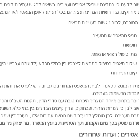
וב לדעת כי במדינת ישראל אסירים ועצורים, רשאים להגיש עתירות לבית ה
מוחזקים, נגד רשויות המדינה ונציגיהם בכל הנוגע לאופן המאסר ו/או המעצ
מסוג זה, לרוב נוגשות בעניינים הבאים :
תנאי המאסר או המעצר.
חופשות
מתן טיפול רפואי או נפשי.
שילוב האסיר בטיפול המתאים לצרכיו בין כתלי הכלא (לדוגמה עברייני מין)
קיום התייחדות
תירה מוגשת כאמור לבית המשפט המחוזי בכתב, ובה יש לפרט את זהות העו
ובדות הרשומות בעתירה.
ובר בתחום מיוחד המצריך היכרות טובה עם סדרי הדין , תקנות השב"ס והכ
ב לבין כי למרות הזהות שבחוקים, עדיין קיימים הבדלים בין בתי כלא השונים,
מרת העבירה. לכן מומלץ להיעזר לשם הגשת עתירות אלו , בעורך דין שמכי
דנו עוסק בכך מיום הקמתו, תוך הסתייעות ביועץ המשרד, מר יצחק ניר גונ
 אסירים : ועדות שחרורים