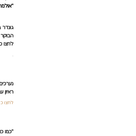
"אולמר
גונדר 
הבוקר ש
לחצו כ
.
נערכים
ראיון עם
לחצו כא
"כמו כ