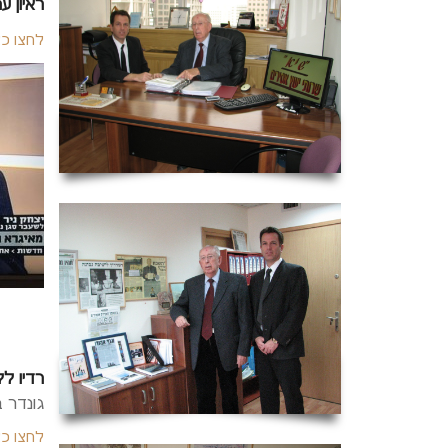
ראיון 
לחצו כא
רדיו ללא הפסקה 103 – ראיון אצ
גונדר ב
לחצו כ