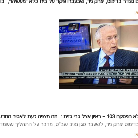
עם גונדר בדימוס, יצחק ניר, שבעברו פיקד על בית כלא "מעשיהו",
ן
ל גבי גזית : מה מצפה כעת לאסיר החדש אהוד אולמרט ?
דימוס יצחק ניר, לשעבר סגן נציב שב"ס, מדבר על התהליך שעומד לעבור אה
אן