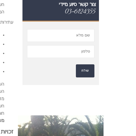
צור קשר סיוע מיידי
חש
03-6124355
הם 
עתירות 
הע
הע
מד
חשו
חו
משר
זכויות