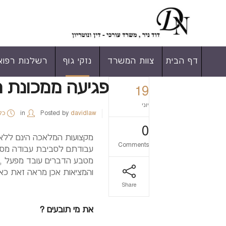
דף הבית
צוות המשרד
נזקי גוף
רשלנות רפוא
פגיעה ממכונת ח
19
יוני
davidlaw
Posted by
in
כל
0
מקצועות המלאכה הינם ללא ס
Comments
עבודתם לסביבת עבודה מסו
מטבע הדברים עובד מפעל , נ
והמציאות אכן מראה זאת כאש
Share
את מי תובעים ?