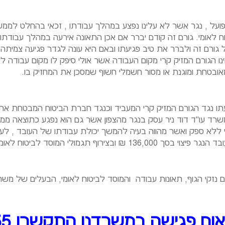
פועל , נגר אשר לא עלינו נפצע במהלך עבודתו , זכאי בהחלט לממש 
ח לאומי. גורם זה קודם יברר אם אכן התאונה אירעה במהלך עבודת
ורם זה ולברר את טיב פגיעתו ובאם היא עונה לגדר פגיעה צמיתה קר
ו הגורם המזיק קרי מקום העבודה אשר אולי סיפק לו מקום עבודה לא
מאובטחת ומוגנת או מסור חשמלי חשוף שמסכן את המחזיק בו.
תו נגד הגורם המזיק קרי המעביד וכנגד חברת הביטוח המבטחת את
שרד עו"ד דוד ניר עסק בנגר מהצפון אשר גם הוא נפגע כתוצאה ממכ
ללא ספק ואשר מהווה בעיה להמשך יכולת עבודתו של העובד , לעובד נק
ד לביטוח לאומי פוצה הנפגע בסך הכולל של 200,000 ₪.
 נזקי הגוף,
תאונות עבודה
ו
המוסד לביטוח לאומי
, הבעלים של משרד
ם פגישה במשרדנו התקשרו 03-6124355