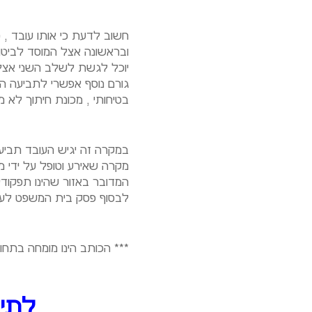
חשוב לדעת כי אותו עובד , 
ובראשונה אצל המוסד לביטו
יוכל לגשת לשלב השני אצל ג
גורם נוסף אפשרי לתביעה הינ
בטיחותי , מכונת חיתוך לא 
במקרה זה יגיש העובד תביע
מקרה שאירע וטופל על ידי מ
המדובר באזור שהינו תפקודי 
לבסוף פסק בית המשפט לעובד הנגר פיצוי בסך 136,000 ₪ ובצירוף תגמולי המוס
*** הכותב הינו מומחה בתחום
לתיאו