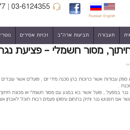
03-6124355 | 04-6860977 | 052-3422990
Russian
English
ית
תעבורה
תביעות ארה"ב
זכויות אסירים
נוטריון
יתוך, מסור חשמלי – פציעת נג
לי
פק עבודות אשר כרוכות בהן סכנה מידי יום , פועלים אשר עובדים 
כנת .
גר במפעל , פועל אשר בא במגע עם מסור חשמלי או מכונת חיתוך ס
ר אם תפגוש נגר ותיק בתחום עיסוקו פעמים רבות תוכל לאבחן אצבע