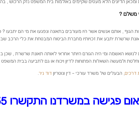
 ומכאן הדיונים הלא מעטים שקיימים באולמות בית המשפט נזק הרכוש , בה
י משלם ?
 הגוף , אותם אנשים אשר היו מעורבים בתאונה ונפגעו את מי הם יתבעו ? 
ונת שרשרת יתבע את זכויותיו מחברת הביטוח המבטחת את כלי הרכב שבו הו
 לנושא האשמה ומי היה הגורם היותר אחראי לאותה תאונת שרשרת , שכן בתאו
חלטת ולמעשה השאלות הפתוחות לדיון ויכוח או גם לתביעה בבית המשפט הם 
 דרכים
, הבעלים של משרד עורכי – דין ונוטריון
דוד ניר
.
ם פגישה במשרדנו התקשרו 03-6124355