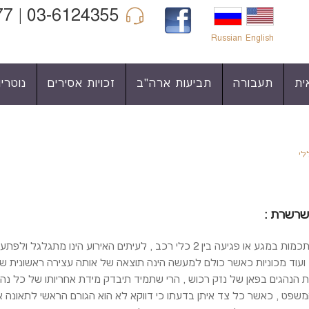
03-6124355 | 04-6860977 | 052-3422990
Russian
English
ית
תעבורה
תביעות ארה"ב
זכויות אסירים
נוטריון
לי
 שרשרת :
תאונות דרכים לעיתים אינם מסתכמות במגע או פגיעה בין 2 כלי רכב , לעי
ועוד מכוניות כאשר כולם למעשה הינה תוצאה של אותה עצירה ראשונית של
יות הנהגים בפאן של נזק רכוש , הרי שתמיד תיבדק מידת אחריותו של כל נ
פט , כאשר כל צד איתן בדעתו כי דווקא לא הוא הגורם הראשי לתאונה אלא