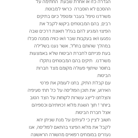
הגדרה כזו או אחרת שבעת החתימה על
ההסכם לא הוסברה כראוי למבוטח.
משרדנו טיפל בעבר ומטפל כיום בתיקים
רבים, בהם המבוטחים ביקשו לקבל את
הפיצוי המגיע להם בגלל תאונת דרכים שבה
נפגעו ו/או בעקבות שבר ו/או כוויה ממנה סבלו
במהלך שהותם בחו"ל, אשר נענו בשלילה
בעת פנייתם לחברת הביטוח שלא באמצעות
משרדנו. תיקים בהם המבוטחים נתקלו
בחוסר שיתוף פעולה מקומם מצד חברות
הביטוח.
עם קבלת התיק, בחנו לעומק את פרטי
האירוע, את תוכן הפוליסה על כל תתי סעיפיה
והצלחנו לייצג עשרות לקוחות על הצד הטוב
ביותר ! תוך השגת מלוא זכויותיהם וכספיהם
אצל חברת הביטוח.
חשוב לציין כי לעיתים על מנת שניתן יהא
לקבל את מלוא הפיצוי בהתאם לפוליסה, אנו
נעזרים במומחים רפואיים מהשורה הראשונה