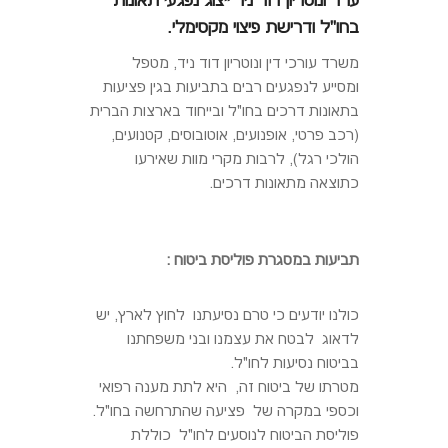
עו"ד ונוטריון דוד ניר ייצוג נפגעי תאונות
בחו"ל ודרישת פיצוי מקסימלי.
משרד עורכי דין ונוטריון דוד ניד, מטפל
ומסייע לנפגעים רבים בתביעות בגין פציעות
בתאונות דרכים בחו"ל ובייחוד בארצות הברית
(רכב פרטי, אופנועים, אוטובוסים, קטנועים,
הולכי רגל), לרבות מקרי מוות שאירעו
כתוצאה מתאונות דרכים.
תביעות במסגרת פוליסת ביטוח :
כולנו יודעים כי טרם נסיעתנו לחוץ לארץ, יש
לדאוג לבטח את עצמנו ובני משפחתנו
בביטוח נסיעות לחו"ל.
מטרתו של ביטוח זה, היא לתת מענה רפואי
וכספי במקרה של פציעה שהתרחשה בחו"ל.
פוליסת הביטוח לנוסעים לחו"ל כוללת