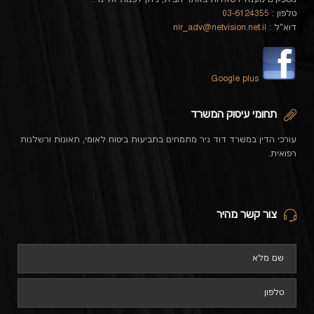
טלפון :
03-6124355
דוא"ל :
nir_adv@netvision.net.il
Google plus
תחומי עיסוק המשרד
עורכי הדין במשרד דוד ניר מתמחים בתביעות ביטוח לאומי, תאונות ורשלנות
רפואית.
צור קשר מהיר