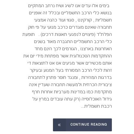
בימים אלו עדים אנו לשיג ושיח נרחב המתקיים
בנושא כלי הרכב החשמליים ובכלל זה אופניים
חשמליות , קורקינט , סגווי ועוד כהנה אמצעי
תחבורה שאינם מוגדרים כרכב מנועי על פי חוק
הפלת"ד (פיצויים לנפגעי תאונות דרכים) . תופעת
כלי הרכב החשמליים התגברה מאוד בשנים
האחרונות בארצנו , הגורמים לכך הינם מחד
ההתקדמות הטכנולוגית אשר מפתחת מידי יום את
אותם מכשירים אשר מגיעים אט אט לתוצאות די
זהות לכלי הרכב המסורתי בעל המנוע ובעיקר
בדרגות המהירות , ומנגד חוסר פתרון לתחבורה
ציבורית הכרחית ולמעשה תחבורה שעדיין אינה
מתקדמת כמו במדינות מערביות אחרות חרף
גידול האוכלוסייה (רק עתה עובדים במרץ על
רכבת חשמלית...
CONTINUE READING