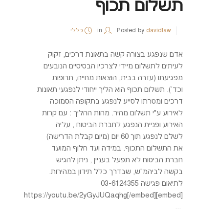
תשלום תכוף
davidlaw
Posted by
in
כללי
אדם שנפגע בצורה קשה בתאונת דרכים, זקוק
לעיתים לתשלום מיידי לצרכיו הבסיסיים הנובעים
מפגיעתו (עזרה בבית, הוצאות מחייה, תרופות
וכד'). תשלום תכוף הוא הליך ייחודי לנפגעי תאונות
דרכים ומטרתו לסייע לנפגע בתקופה הסמוכה
לאירוע ע"י תשלום מהיר. מהות ההליך : עם קרות
האירוע ופניית הנפגע לחברת הביטוח , עליה
לשלם לנפגע תוך 60 יום (מיום קבלת הדרישה)
את התשלום התכוף. במידה ועד חלוף המועד
חברת הביטוח לא תפעל בעניין , ניתן להגיש
בקשה לביהמ"ש, שבדרך כלל תידון במהירות.
לתיאום פגישה 03-6124355
[embed]https://youtu.be/2yGyJUQaqhg[/embed]
...