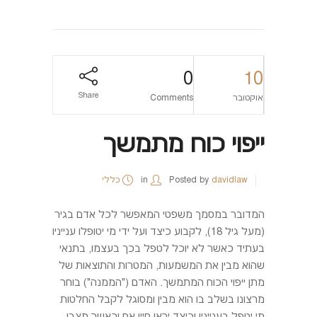
0
10
Share
אוקטובר
Comments
ייפוי כוח מתמשך
davidlaw
Posted by
in
כללי
המדובר במסמך משפטי המאפשר לכל אדם בגיר
(מעל גיל 18), לקבוע כיצד ועל ידי מי יטופלו ענייניו
בעתיד כאשר לא יוכל לטפל בכך בעצמו, בתנאי
שהוא מבין את המשמעות, המטרות והתוצאות של
מתן ייפוי הכוח המתמשך. האדם ("הממנה") בוחר
מרצונו בשלב בו הוא מבין ומסוגל לקבל החלטות
מי יטפל בענייניו וכיצד יראו חייו אם וכאשר מצבו