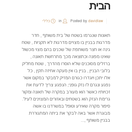
הבית
davidlaw
Posted by
in
כללי
תאונות שנגרמו בשטח של בית משותף , חדר
מדרגות בבניין בו מצויים מדרגות לא תקניות , שטח
גינה או חצר משותפת של שכנים בהם מצוי מכשול
שאינו מפונה וכתוצאה מכך מתרחשת תאונה ,
ברזלים מסוכנים שלא הוסרו מהדרך , שטח מחליק
בלובי הבניין , בניין בו אין מעקה אחיזה תקין , כל
אלו יתכן ויוגדרו כגורם המזיק למבקר במקום אשר
נפגע ונגרם לו נזק גופני, הנפגע צריך לדעת את
זכויותיו כאשר הוא מעורב במקרה של תאונה ומקור
גרימת הנזק הוא בשטחים ובאזורים המצוינים לעיל.
סיפור מקרה שאירע וטופל במשרדנו בו אשה
מבוגרת אשר באה לבקר את ביתה המתגוררת
בבניין משותף ,...